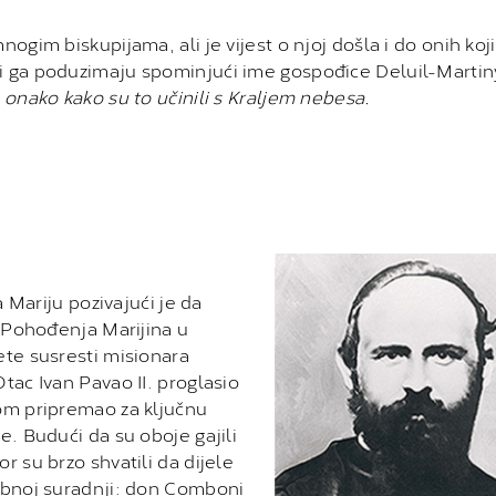
ogim biskupijama, ali je vijest o njoj došla i do onih koji 
ji ga poduzimaju spominjući ime gospođice Deluil-Martin
a onako kako su to učinili s Kraljem nebesa.
 Mariju pozivajući je da
a Pohođenja Marijina u
te susresti misionara
tac Ivan Pavao II. proglasio
om pripremao za ključnu
. Budući da su oboje gajili
 su brzo shvatili da dijele
obnoj suradnji: don Comboni