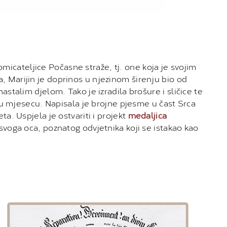
icateljice Počasne straže, tj. one koja je svojim
, Marijin je doprinos u njezinom širenju bio od
astalim djelom. Tako je izradila brošure i sličice te
ka u mjesecu. Napisala je brojne pjesme u čast Srca
ta. Uspjela je ostvariti i projekt
medaljica
i svoga oca, poznatog odvjetnika koji se istakao kao