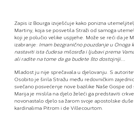
Zapis iz Bourga izvješćuje kako ponizna utemeljitel
Martiny, koja se posvetila Straži od samoga utemel
koji je polučio velike uspjehe. Može se reći da je 
izabranje:
Imam bezgranično pouzdanje u Onoga koji 
nastaviti ista čudesa milosrđa i ljubavi prema Vama,
ali radite na tome da ga budete što dostojniji…
Mladost ju nije sprečavala u djelovanju. S autoriteto
Osobito je širila Stražu među redovničkim zajedn
svečano posvećenje nove bazilike Naše Gospe od s
Marija je mislila na djelo želeći ga predstaviti crkv
novonastalo djelo sa žarom svoje apostolske duše. U
kardinalima Pitrom i de Villecourtom.