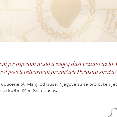
 jer osjećam nešto u svojoj duši vezano uz to. I
već počeli ostvarivati promičući Počasnu stražu!
upućene bl. Mariji od Isusa. Njegove su se proročke riječ
anja družbe Kćeri Srca Isusova.