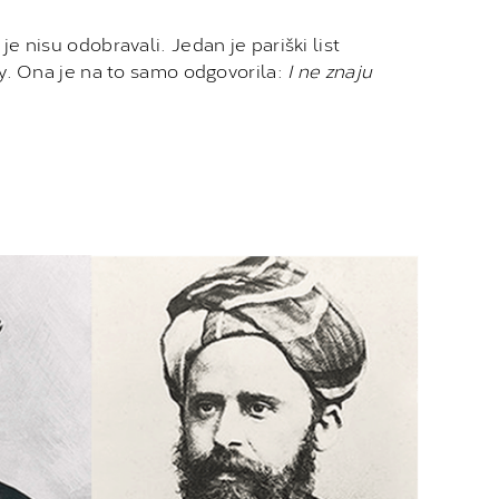
je nisu odobravali. Jedan je pariški list
y. Ona je na to samo odgovorila:
I ne znaju