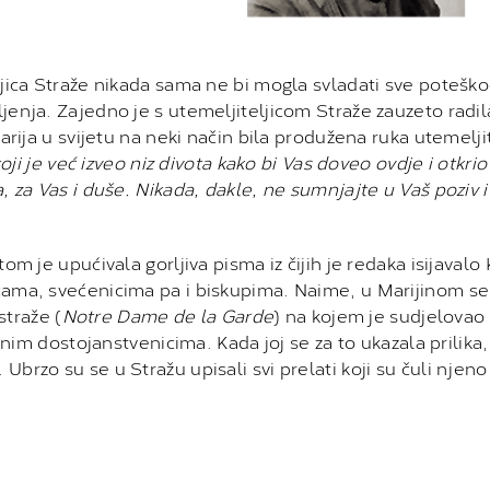
jica Straže nikada sama ne bi mogla svladati sve poteškoć
jenja. Zajedno je s utemeljiteljicom Straže zauzeto radil
Marija u svijetu na neki način bila produžena ruka utemelji
je već izveo niz divota kako bi Vas doveo ovdje i otkrio 
 za Vas i duše. Nikada, dakle, ne sumnjajte u Vaš poziv i 
m je upućivala gorljiva pisma iz čijih je redaka isijavalo Kr
icama, svećenicima pa i biskupima. Naime, u Marijinom s
traže (
Notre Dame de la Garde
) na kojem je sudjelovao
enim dostojanstvenicima. Kada joj se za to ukazala prilika, 
brzo su se u Stražu upisali svi prelati koji su čuli njen