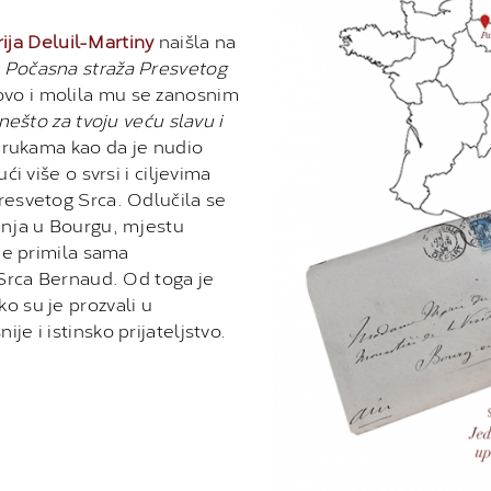
ija Deluil-Martiny
naišla na
:
Počasna straža Presvetog
ovo i molila mu se zanosnim
nešto za tvoju veću slavu i
m rukama kao da je nudio
i više o svrsi i ciljevima
resvetog Srca. Odlučila se
enja u Bourgu, mjestu
 je primila sama
 Srca Bernaud. Od toga je
ako su je prozvali u
e i istinsko prijateljstvo.