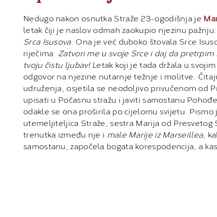
Nedugo nakon osnutka Straže 23-ogodišnja je
Mar
letak čiji je naslov odmah zaokupio njezinu pažnju
Srca Isusova
. Ona je već duboko štovala Srce Isus
riječima:
Zatvori me u svoje Srce i daj da pretrpim 
tvoju čistu ljubav!
Letak koji je tada držala u svoji
odgovor na njezine nutarnje težnje i molitve. Čitajuć
udruženja, osjetila se neodoljivo privučenom od P
upisati u Počasnu stražu i javiti samostanu Pohođ
odakle se ona proširila po cijelomu svijetu. Pismo
utemeljiteljica Straže, sestra Marija od Presvetog
trenutka između nje i
male Marije iz Marseillea
, k
samostanu, započela bogata korespodencija, a kasnij