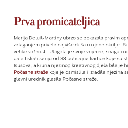
Prva promicateljica
Marija Deluil-Martiny ubrzo se pokazala pravim apo
zalaganjem privela najviše duša u njeno okrilje. B
velike važnosti. Ulagala je svoje vrijeme, snagu i n
dala tiskati seriju od 33 poticajne kartice koje su
Isusova, a kruna njezinog kreativnog djela bila je h
Počasne straže
koje je osmislila i izradila njezina
glavni urednik glasila Počasne straže.