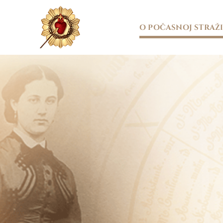
Skip
to
O POČASNOJ STRAŽ
content