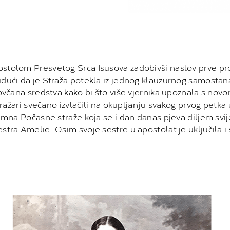
stolom Presvetog Srca Isusova zadobivši naslov prve prom
udući da je Straža potekla iz jednog klauzurnog samostana
ovčana sredstva kako bi što više vjernika upoznala s novon
 stražari svečano izvlačili na okupljanju svakog prvog pet
imna Počasne straže koja se i dan danas pjeva diljem svije
 sestra Amelie. Osim svoje sestre u apostolat je uključila 