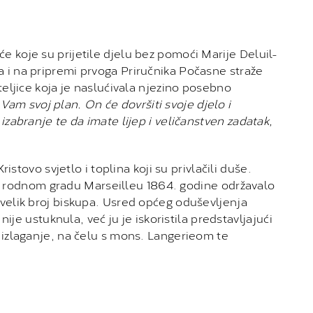
e koje su prijetile djelu bez pomoći Marije Deluil-
a i na pripremi prvoga Priručnika Počasne straže
teljice koja je naslućivala njezino posebno
Vam svoj plan. On će dovršiti svoje djelo i
izabranje te da imate lijep i veličanstven zadatak,
istovo svjetlo i toplina koji su privlačili duše.
e rodnom gradu Marseilleu 1864. godine održavalo
 velik broj biskupa. Usred općeg oduševljenja
nije ustuknula, već ju je iskoristila predstavljajući
o izlaganje, na čelu s mons. Langerieom te