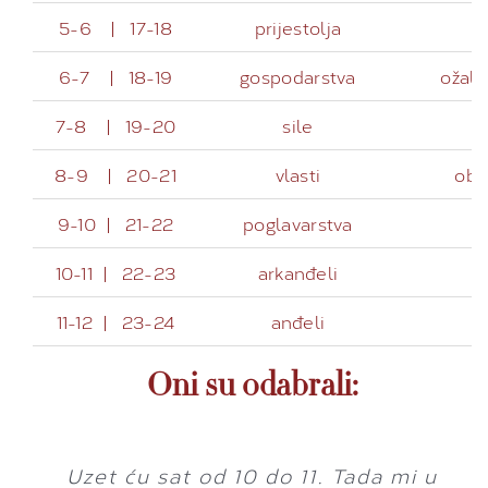
5-6 | 17-18
prijestolja
6-7 | 18-19
gospodarstva
ožalo
7-8 | 19-20
sile
8-9 | 20-21
vlasti
obr
9-10 | 21-22
poglavarstva
10-11 | 22-23
arkanđeli
11-12 | 23-24
anđeli
k
Oni su odabrali:
Moj je sat s anđelima, od 11 do 12.
Uzet ću sat od 10 do 11. Tada mi u
Radnik sam pa sam se odlučio za
Svakodnevno idem na sv. misu u