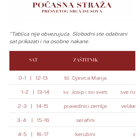
*Tablica nije obvezujuća. Slobodni ste odabrani
sat prikazati i na osobne nakane.
SAT
ZAŠTITNIK
0-1 | 12-13
bl. Djevica Marija
1-2 | 13-14
sv. Josip i svi sveti
sve naro
2-3 | 14-15
pravednici zemlje
velike 
3-4 | 15-16
serafini
4-5 | 16-17
kerubini
ob