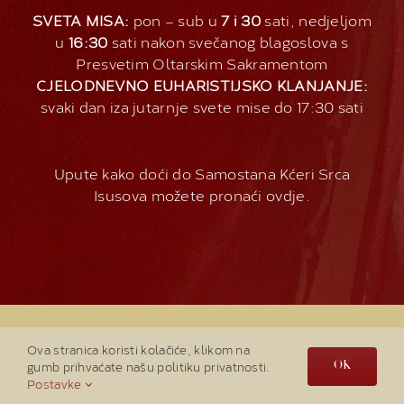
SVETA MISA:
pon – sub u
7 i 30
sati, nedjeljom
u
16:30
sati nakon svečanog blagoslova s
Presvetim Oltarskim Sakramentom
CJELODNEVNO EUHARISTIJSKO KLANJANJE:
svaki dan iza jutarnje svete mise do 17:30 sati
Upute kako doći do Samostana Kćeri Srca
Isusova možete pronaći
ovdje
.
Sva prava pridržava
2026 |
Službena stranica
Ova stranica koristi kolačiće, klikom na
Počasne straže
| Samostan Kćeri Srca Isusova -
gumb prihvaćate našu politiku privatnosti.
OK
Lasinja
Postavke