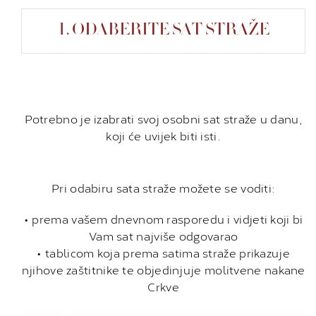
1. ODABERITE SAT STRAŽE
Potrebno je izabrati svoj osobni sat straže u danu,
koji će uvijek biti isti.
Pri odabiru sata straže možete se voditi:
• prema vašem dnevnom rasporedu i vidjeti koji bi
Vam sat najviše odgovarao
• tablicom koja prema satima straže prikazuje
njihove zaštitnike te objedinjuje molitvene nakane
Crkve