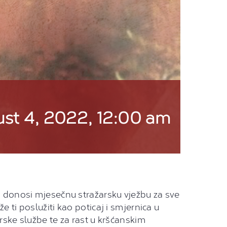
st 4, 2022, 12:00 am
u donosi mjesečnu stražarsku vježbu za sve
e ti poslužiti kao poticaj i smjernica u
rske službe te za rast u kršćanskim