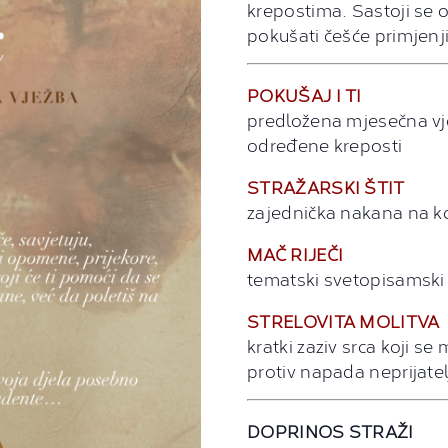
krepostima. Sastoji se 
pokušati češće primjenj
POKUŠAJ I TI
predložena mjesečna vjež
određene kreposti
STRAŽARSKI ŠTIT
zajednička nakana na ko
MAČ RIJEČI
tematski svetopisamski
STRELOVITA MOLITVA
kratki zaziv srca koji se
protiv napada neprijatel
DOPRINOS STRAŽI