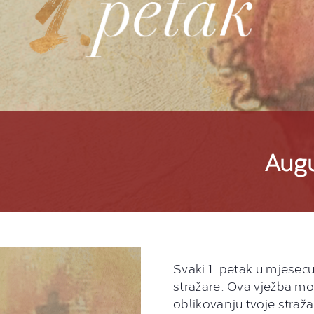
Augu
Svaki 1. petak u mjesec
stražare. Ova vježba mož
oblikovanju tvoje straža