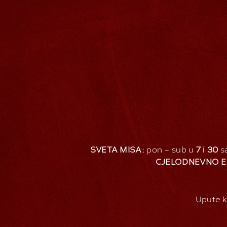
SVETA MISA:
pon – sub u
7 i 30
sa
CJELODNEVNO E
Upute k