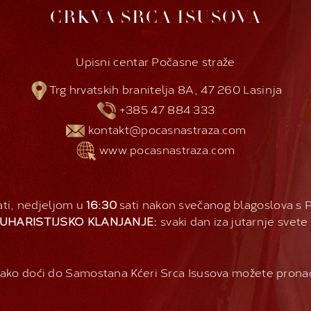
CRKVA SRCA ISUSOVA
Upisni centar Počasne straže
Trg hrvatskih branitelja 8A, 47 260 Lasinja
+385 47 884 333
kontakt@pocasnastraza.com
www.pocasnastraza.com
ti, nedjeljom u
16:30
sati nakon svečanog blagoslova s
UHARISTIJSKO KLANJANJE:
svaki dan iza jutarnje svete
ako doći do Samostana Kćeri Srca Isusova možete prona