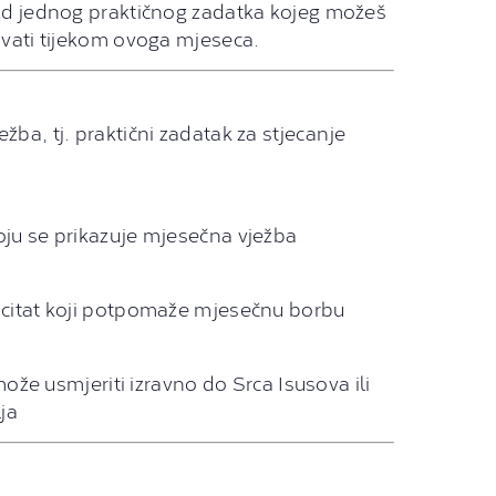
od jednog praktičnog zadatka kojeg možeš
ivati tijekom ovoga mjeseca.
ba, tj. praktični zadatak za stjecanje
ju se prikazuje mjesečna vježba
 citat koji potpomaže mjesečnu borbu
 može usmjeriti izravno do Srca Isusova ili
ja