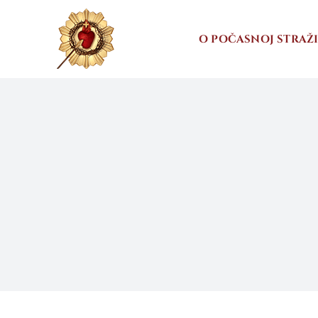
Skip
to
O POČASNOJ STRAŽ
content