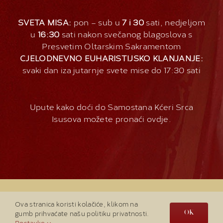
SVETA MISA:
pon – sub u
7 i 30
sati, nedjeljom
u
16:30
sati nakon svečanog blagoslova s
Presvetim Oltarskim Sakramentom
CJELODNEVNO EUHARISTIJSKO KLANJANJE:
svaki dan iza jutarnje svete mise do 17:30 sati
Upute kako doći do Samostana Kćeri Srca
Isusova možete pronaći
ovdje
.
Sva prava pridržava
2026 |
Službena stranica
Ova stranica koristi kolačiće, klikom na
Počasne straže
| Samostan Kćeri Srca Isusova -
gumb prihvaćate našu politiku privatnosti.
OK
Lasinja
Postavke