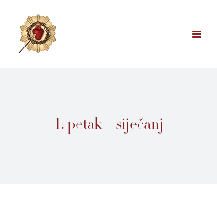
Skip
to
content
1. petak – siječanj