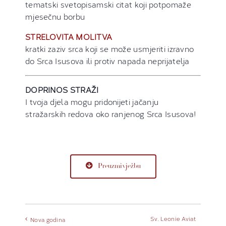
tematski svetopisamski citat koji potpomaže
mjesečnu borbu
STRELOVITA MOLITVA
kratki zaziv srca koji se može usmjeriti izravno
do Srca Isusova ili protiv napada neprijatelja
DOPRINOS STRAŽI
I tvoja djela mogu pridonijeti jačanju
stražarskih redova oko ranjenog Srca Isusova!
Preuzmi vježbu
Sv. Leonie Aviat
Nova godina