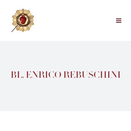
Skip
to
content
BL. ENRICO REBUSCHINI