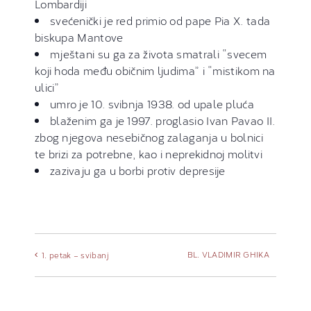
Lombardiji
svećenički je red primio od pape Pia X. tada
biskupa Mantove
mještani su ga za života smatrali “svecem
koji hoda među običnim ljudima” i “mistikom na
ulici”
umro je 10. svibnja 1938. od upale pluća
blaženim ga je 1997. proglasio Ivan Pavao II.
zbog njegova nesebičnog zalaganja u bolnici
te brizi za potrebne, kao i neprekidnoj molitvi
zazivaju ga u borbi protiv depresije
BL. VLADIMIR GHIKA
1. petak – svibanj