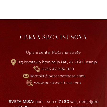
CRKVA SRCA ISUSOVA
Upisni centar Počasne straže
Trg hrvatskih branitelja 8A, 47 260 Lasinja
+385 47 884 333
kontakt@pocasnastraza.com
www.pocasnastraza.com
SVETA MISA:
pon – sub u
7 i 30
sati, nedjeljom
u
16:30
sati nakon svečanog blagoslova s