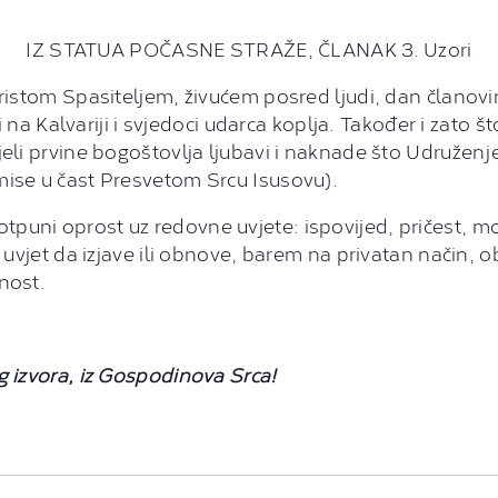
IZ STATUA POČASNE STRAŽE, ČLANAK 3. Uzori
Kristom Spasiteljem, živućem posred ljudi, dan članovi
ni na Kalvariji i svjedoci udarca koplja. Također i zato 
ijeli prvine bogoštovlja ljubavi i naknade što Udruže
mise u čast Presvetom Srcu Isusovu).
otpuni oprost uz redovne uvjete: ispovijed, pričest, 
z uvjet da izjave ili obnove, barem na privatan način, 
nost.
g izvora, iz Gospodinova Srca!