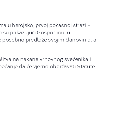
ma u herojskoj prvoj počasnoj straži –
što su prikazujući Gospodinu, u
nje posebno predlaže svojim članovima, a
molitva na nakane vrhovnog svećenika i
obećanje da će vjerno obdržavati Statute