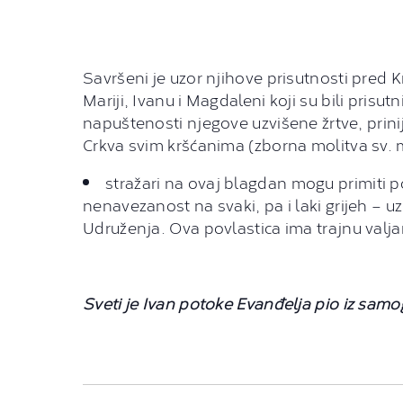
Savršeni je uzor njihove prisutnosti pred 
Mariji, Ivanu i Magdaleni koji su bili prisut
napuštenosti njegove uzvišene žrtve, prin
Crkva svim kršćanima (zborna molitva sv. 
stražari na ovaj blagdan mogu primiti p
nenavezanost na svaki, pa i laki grijeh – u
Udruženja. Ova povlastica ima trajnu valja
Sveti je Ivan potoke Evanđelja pio iz samo