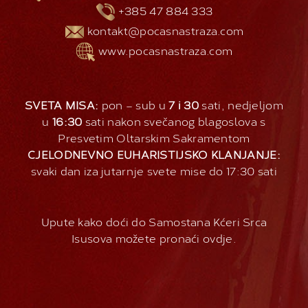
+385 47 884 333
kontakt@pocasnastraza.com
www.pocasnastraza.com
SVETA MISA:
pon – sub u
7 i 30
sati, nedjeljom
u
16:30
sati nakon svečanog blagoslova s
Presvetim Oltarskim Sakramentom
CJELODNEVNO EUHARISTIJSKO KLANJANJE:
svaki dan iza jutarnje svete mise do 17:30 sati
Upute kako doći do Samostana Kćeri Srca
Isusova možete pronaći
ovdje
.