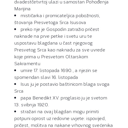
dvadestčetvrtoj ulazi u samostan Pohođenja
Marijina
mističarka i promicateljica pobožnosti,
štovanja Presvetoga Srca Isusova
preko nje je Gospodin zatražio pričest
naknade na prve petke i svetu uru te
uspostavu blagdana u čast njegovog
Presvetog Srca kao naknadu za sve uvrede
koje prima u Presvetom Oltarskom
Sakramentu
umire 17. listopada 1690., a njezin se
spomendan slavi 16. listopada
Isus ju je postavio baštinicom blaga svoga
Srca
papa Benedikt XV. proglasio ju je svetom
13. svibnja 1920.
stražari na ovaj blagdan mogu primiti
potpuni oprost uz redovne uvjete: ispovijed,
pričest, molitva na nakane vrhovnog svećenika