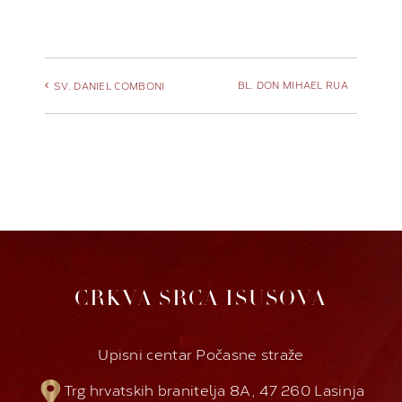
BL. DON MIHAEL RUA
SV. DANIEL COMBONI
CRKVA SRCA ISUSOVA
Upisni centar Počasne straže
Trg hrvatskih branitelja 8A, 47 260 Lasinja