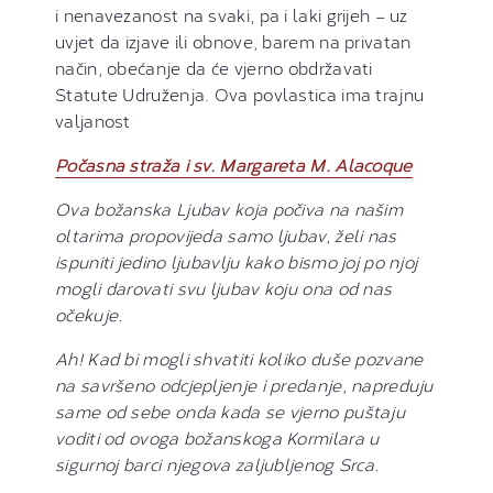
i nenavezanost na svaki, pa i laki grijeh – uz
uvjet da izjave ili obnove, barem na privatan
način, obećanje da će vjerno obdržavati
Statute Udruženja. Ova povlastica ima trajnu
valjanost
Počasna straža i sv. Margareta M. Alacoque
Ova božanska Ljubav koja počiva na našim
oltarima propovijeda samo ljubav, želi nas
ispuniti jedino ljubavlju kako bismo joj po njoj
mogli darovati svu ljubav koju ona od nas
očekuje.
Ah! Kad bi mogli shvatiti koliko duše pozvane
na savršeno odcjepljenje i predanje, napreduju
same od sebe onda kada se vjerno puštaju
voditi od ovoga božanskoga Kormilara u
sigurnoj barci njegova zaljubljenog Srca.