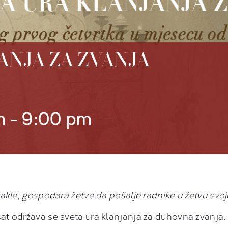
ANJA ZA ZVANJA
m
-
9:00 pm
dakle, gospodara žetve da pošalje radnike u žetvu svo
at održava se sveta ura klanjanja za duhovna zvanja.