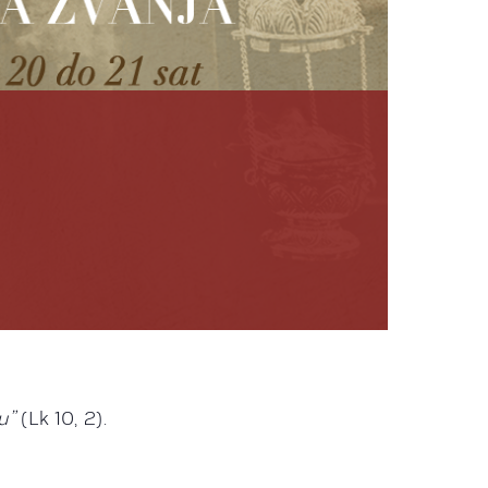
ju”
(Lk 10, 2).