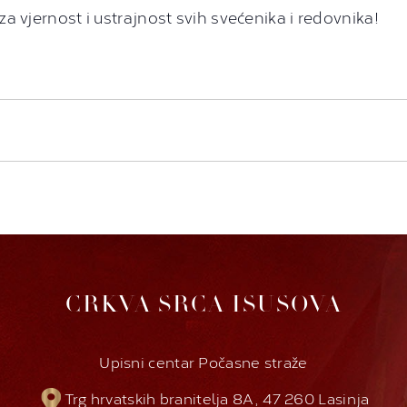
a vjernost i ustrajnost svih svećenika i redovnika!
CRKVA SRCA ISUSOVA
Upisni centar Počasne straže
Trg hrvatskih branitelja 8A, 47 260 Lasinja