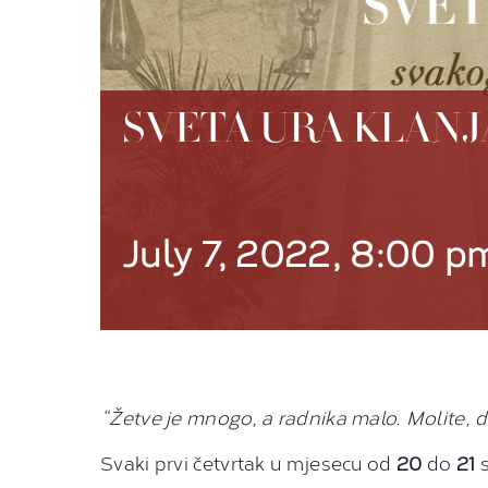
SVETA URA KLANJ
July 7, 2022, 8:00 p
“Žetve je mnogo, a radnika malo. Molite, 
Svaki prvi četvrtak u mjesecu od
20
do
21
s