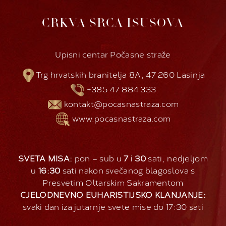
CRKVA SRCA ISUSOVA
Upisni centar Počasne straže
Trg hrvatskih branitelja 8A, 47 260 Lasinja
+385 47 884 333
kontakt@pocasnastraza.com
www.pocasnastraza.com
SVETA MISA:
pon – sub u
7 i 30
sati, nedjeljom
u
16:30
sati nakon svečanog blagoslova s
Presvetim Oltarskim Sakramentom
CJELODNEVNO EUHARISTIJSKO KLANJANJE:
svaki dan iza jutarnje svete mise do 17:30 sati