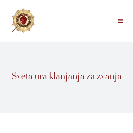
Skip
to
content
Sveta ura klanjanja za zvanja