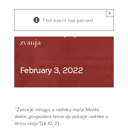
×
This event has passed.
Sveta ura klanjanja za
zvanja
February 3, 2022
“Žetve je mnogo, a radnika malo. Molite,
dakle, gospodara žetve da pošalje radnike u
žetvu svoju”
(Lk 10, 2).