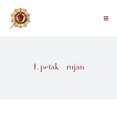
Skip
to
content
1. petak – rujan