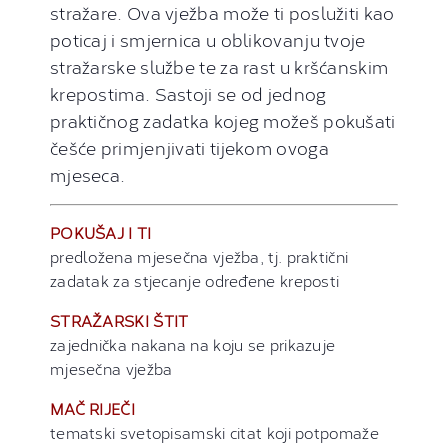
stražare. Ova vježba može ti poslužiti kao
poticaj i smjernica u oblikovanju tvoje
stražarske službe te za rast u kršćanskim
krepostima. Sastoji se od jednog
praktičnog zadatka kojeg možeš pokušati
češće primjenjivati tijekom ovoga
mjeseca.
POKUŠAJ I TI
predložena mjesečna vježba, tj. praktični
zadatak za stjecanje određene kreposti
STRAŽARSKI ŠTIT
zajednička nakana na koju se prikazuje
mjesečna vježba
MAČ RIJEČI
tematski svetopisamski citat koji potpomaže