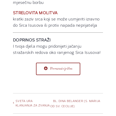
mjesečnu borbu
STRELOVITA MOLITVA
kratki zaziv srca koji se može usmjeriti izravno
do Srca Isusova ili protiv napada neprijatelja
DOPRINOS STRAŽI
I tvoja djela mogu pridonijeti jačanju
stražarskih redova oko ranjenog Srca Isusova!
Preuzmi vježbu
SVETA URA
BL. DINA BELANGER (S. MARIJA
KLANJANJA ZA ZVANJA
OD SV. CECILIJE)