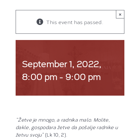
×
This event has passed.
SVETA URA KLANJANJA
ZA ZVANJA
September 1, 2022,
8:00 pm
-
9:00 pm
“Žetve je mnogo, a radnika malo. Molite,
dakle, gospodara žetve da pošalje radnike u
žetvu svoju”
(Lk 10, 2).