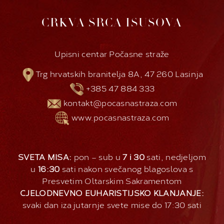
CRKVA SRCA ISUSOVA
Upisni centar Počasne straže
Trg hrvatskih branitelja 8A, 47 260 Lasinja
+385 47 884 333
kontakt@pocasnastraza.com
www.pocasnastraza.com
SVETA MISA:
pon – sub u
7 i 30
sati, nedjeljom
u
16:30
sati nakon svečanog blagoslova s
Presvetim Oltarskim Sakramentom
CJELODNEVNO EUHARISTIJSKO KLANJANJE:
svaki dan iza jutarnje svete mise do 17:30 sati