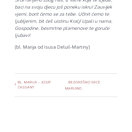
baci na svoju djecu još poneku iskru! Zauvijek
vjerni, borit ćemo se za tebe. Učinit ćemo te
ljubljenim, bit ćeš uistinu Kralj! Upali u nama,
Gospodine, besmrtne plamenove te goruće
ljubavi!
(bl. Marija od Isusa Deluil-Martiny)
BL. MARIJA – JOSIP
BEZGREŠNO SRCE
CASSANT
MARIJINO