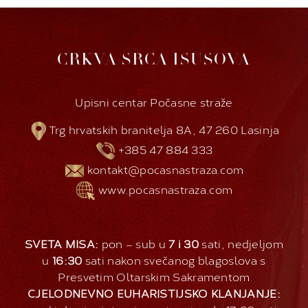
CRKVA SRCA ISUSOVA
Upisni centar Počasne straže
Trg hrvatskih branitelja 8A, 47 260 Lasinja
+385 47 884 333
kontakt@pocasnastraza.com
www.pocasnastraza.com
SVETA MISA:
pon – sub u
7 i 30
sati, nedjeljom
u
16:30
sati nakon svečanog blagoslova s
Presvetim Oltarskim Sakramentom
CJELODNEVNO EUHARISTIJSKO KLANJANJE: