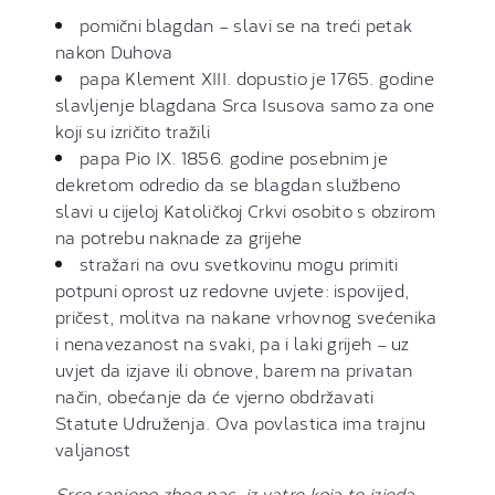
pomični blagdan – slavi se na treći petak
nakon Duhova
papa Klement XIII. dopustio je 1765. godine
slavljenje blagdana Srca Isusova samo za one
koji su izričito tražili
papa Pio IX. 1856. godine posebnim je
dekretom odredio da se blagdan službeno
slavi u cijeloj Katoličkoj Crkvi osobito s obzirom
na potrebu naknade za grijehe
stražari na ovu svetkovinu mogu primiti
potpuni oprost uz redovne uvjete: ispovijed,
pričest, molitva na nakane vrhovnog svećenika
i nenavezanost na svaki, pa i laki grijeh – uz
uvjet da izjave ili obnove, barem na privatan
način, obećanje da će vjerno obdržavati
Statute Udruženja. Ova povlastica ima trajnu
valjanost
Srce ranjeno zbog nas, iz vatre koja te izjeda,