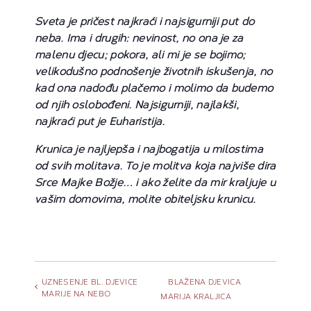
Sveta je pričest najkraći i najsigurniji put do
neba. Ima i drugih: nevinost, no ona je za
malenu djecu; pokora, ali mi je se bojimo;
velikodušno podnošenje životnih iskušenja, no
kad ona nadođu plačemo i molimo da budemo
od njih oslobođeni. Najsigurniji, najlakši,
najkraći put je Euharistija.
Krunica je najljepša i najbogatija u milostima
od svih molitava. To je molitva koja najviše dira
Srce Majke Božje… i ako želite da mir kraljuje u
vašim domovima, molite obiteljsku krunicu.
UZNESENJE BL. DJEVICE
BLAŽENA DJEVICA
MARIJE NA NEBO
MARIJA KRALJICA