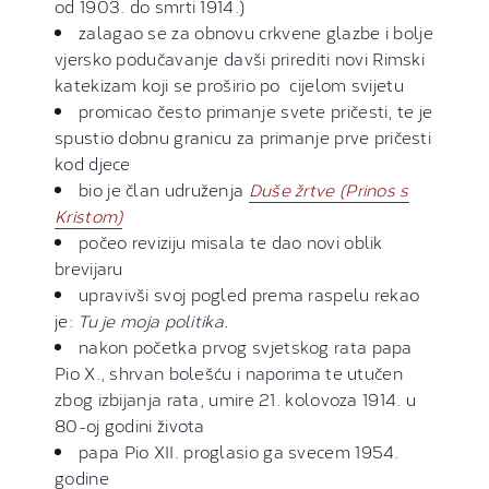
od 1903. do smrti 1914.)
zalagao se za obnovu crkvene glazbe i bolje
vjersko podučavanje davši prirediti novi Rimski
katekizam koji se proširio po cijelom svijetu
promicao često primanje svete pričesti, te je
spustio dobnu granicu za primanje prve pričesti
kod djece
bio je član udruženja
Duše žrtve (Prinos s
Kristom)
počeo reviziju misala te dao novi oblik
brevijaru
upravivši svoj pogled prema raspelu rekao
je:
Tu je moja politika.
nakon početka prvog svjetskog rata papa
Pio X., shrvan bolešću i naporima te utučen
zbog izbijanja rata, umire 21. kolovoza 1914. u
80-oj godini života
papa Pio XII. proglasio ga svecem 1954.
godine