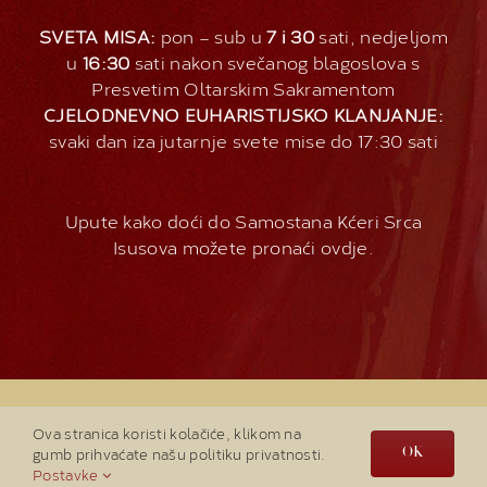
SVETA MISA:
pon – sub u
7 i 30
sati, nedjeljom
u
16:30
sati nakon svečanog blagoslova s
Presvetim Oltarskim Sakramentom
CJELODNEVNO EUHARISTIJSKO KLANJANJE:
svaki dan iza jutarnje svete mise do 17:30 sati
Upute kako doći do Samostana Kćeri Srca
Isusova možete pronaći
ovdje
.
Sva prava pridržava
2026 |
Službena stranica
Ova stranica koristi kolačiće, klikom na
Počasne straže
| Samostan Kćeri Srca Isusova -
gumb prihvaćate našu politiku privatnosti.
OK
Lasinja
Postavke