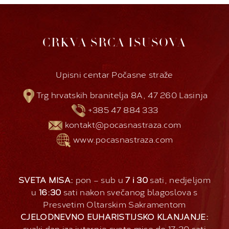
CRKVA SRCA ISUSOVA
Upisni centar Počasne straže
Trg hrvatskih branitelja 8A, 47 260 Lasinja
+385 47 884 333
kontakt@pocasnastraza.com
www.pocasnastraza.com
SVETA MISA:
pon – sub u
7 i 30
sati, nedjeljom
u
16:30
sati nakon svečanog blagoslova s
Presvetim Oltarskim Sakramentom
CJELODNEVNO EUHARISTIJSKO KLANJANJE:
svaki dan iza jutarnje svete mise do 17:30 sati