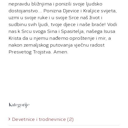
neprav­du bližnjima i ponizili svoje ljud­sko
dostojanstvo… Ponizna Djevice i Kraljice svijeta,
uzmi u svoje ruke i u svoje Srce naš život i
sudbinu svih ljudi, tvoje djece i naše braće! Vodi
nas k Srcu svo­ga Sina i Spasitelja, našega Isusa
Krista da u njemu nađemo oproštenje i mir, a
nakon zemaljskog putovanja vječnu ra­dost
Presvetog Trojstva. Amen.
Kategorije
Devetnice i trodnevnice (2)