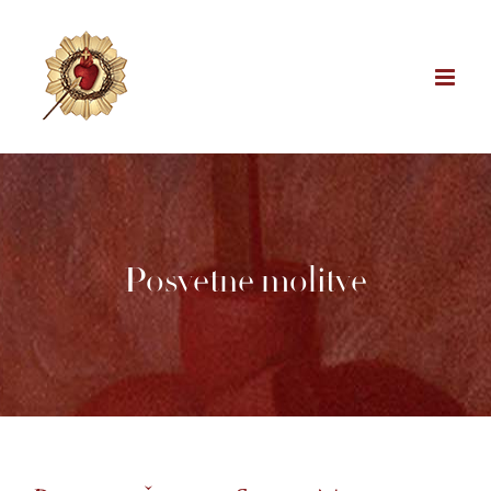
Skip
to
content
Posvetne molitve