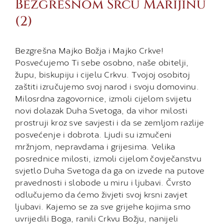
Bezgrešnom Srcu Marijinu
(2)
Bezgrešna Majko Božja i Majko Crkve!
Posvećujemo Ti sebe osobno, naše obitelji,
župu, biskupiju i cijelu Cr­kvu. Tvojoj osobitoj
zaštiti izručujemo svoj narod i svoju domovinu.
Milosrdna zagovornice, izmoli cijelom svije­tu
novi dolazak Duha Svetoga, da vihor milosti
prostruji kroz sve savjesti i da se zemljom razlije
posvećenje i do­brota. Ljudi su izmučeni
mržnjom, nepravdama i grijesi­ma. Velika
posrednice milosti, izmoli cijelom čovječanstvu
svjetlo Duha Svetoga da ga on izvede na putove
pravednosti i slo­bode u miru i ljubavi. Čvrsto
odlučujemo da ćemo živjeti svoj krsni zavjet
ljubavi. Kajemo se za sve grijehe kojima smo
uvrijedili Boga, ranili Crkvu Božju, nanijeli