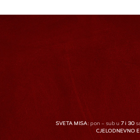
SVETA MISA:
pon – sub u
7 i 30
sa
CJELODNEVNO E