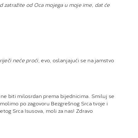
od zatražite od Oca mojega u moje ime, dat će
riječi neće proći
, evo, oslanjajući se na jamstvo
ne biti milosrdan prema bijednicima. Smiluj se
e molimo po zagovoru Bezgrešnog Srca tvoje i
etog Srca Isusova, moli za nas! Zdravo