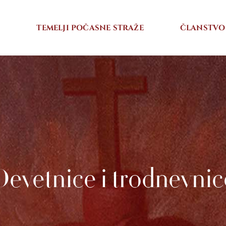
I
TEMELJI POČASNE STRAŽE
ČLANSTVO
Devetnice i trodnevnic