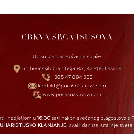
CRKVA SRCA ISUSOVA
Upisni centar Počasne straže
Trg hrvatskih branitelja 8A, 47 260 Lasinja
+385 47 884 333
kontakt@pocasnastraza.com
www.pocasnastraza.com
ti, nedjeljom u
16:30
sati nakon svečanog blagoslova s
UHARISTIJSKO KLANJANJE:
svaki dan iza jutarnje svete