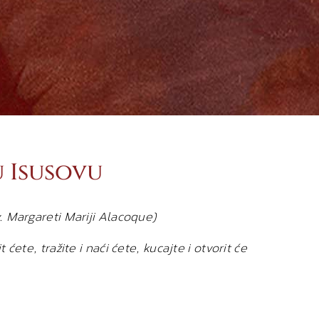
 Isusovu
v. Margareti Mariji Alacoque)
ćete, tražite i naći ćete, kucajte i otvorit će