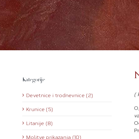
Kategorije
( 
Devetnice i trodnevnice (2)
O,
Krunice (5)
v
O
Litanije (8)
Pr
Molitve prikazanja (10)