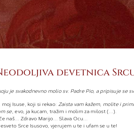
Neodoljiva devetnica Srcu
koju je svakodnevno molio sv. Padre Pio, a pripisuje se s
 moj Isuse, koji si rekao:
Zaista vam kažem, molite i primit 
am se,
evo, ja kucam, tražim i molim za milost (…).
če naš… Zdravo Marijo… Slava Ocu…
esveto Srce Isusovo, vjerujem u te i ufam se u te!