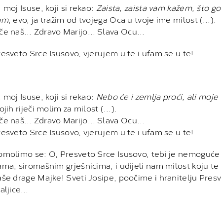
 moj Isuse, koji si rekao:
Zaista, zaista vam kažem, što g
am
, evo, ja tražim od tvojega Oca u tvoje ime milost (…).
če naš… Zdravo Marijo… Slava Ocu…
esveto Srce Isusovo, vjerujem u te i ufam se u te!
 moj Isuse, koji si rekao:
Nebo će i zemlja proći, ali moje 
ojih riječi molim za milost (…).
če naš… Zdravo Marijo… Slava Ocu…
esveto Srce Isusovo, vjerujem u te i ufam se u te!
omolimo se: O, Presveto Srce Isusovo, tebi je nemoguće 
ama, siromašnim grješnicima, i udijeli nam milost koju t
še drage Majke! Sveti Josipe, poočime i hranitelju Presv
raljice…