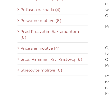
O,
Počasna naknada (4)
v
O
Posvetne molitve (8)
Pr
Pred Presvetim Sakramentom
(6)
O,
Pričesne molitve (4)
tv
Srcu, Ranama i Krvi Kristovoj (8)
O
Pr
Strelovite molitve (6)
P
n
na
K