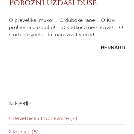
Pobožni uzdasi duše
O prevelika muko!… O duboke rane!…O Krvi
prolivena u izobilju!… O slatkoćo neizreciva!… O
smrti pregorka, daj nam život vječni!
BERNARD
Kategorije
Devetnice i trodnevnice (2)
Krunice (5)