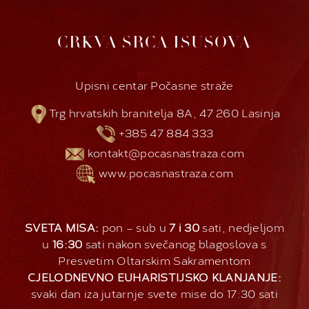
CRKVA SRCA ISUSOVA
Upisni centar Počasne straže
Trg hrvatskih branitelja 8A, 47 260 Lasinja
+385 47 884 333
kontakt@pocasnastraza.com
www.pocasnastraza.com
SVETA MISA:
pon – sub u
7 i 30
sati, nedjeljom
u
16:30
sati nakon svečanog blagoslova s
Presvetim Oltarskim Sakramentom
CJELODNEVNO EUHARISTIJSKO KLANJANJE:
svaki dan iza jutarnje svete mise do 17:30 sati