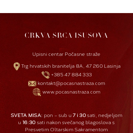
CRKVA SRCA ISUSOVA
Upisni centar Počasne straže
Trg hrvatskih branitelja 8A, 47 260 Lasinja
+385 47 884 333
kontakt@pocasnastraza.com
www.pocasnastraza.com
SVETA MISA:
pon – sub u
7 i 30
sati, nedjeljom
u
16:30
sati nakon svečanog blagoslova s
Presvetim Oltarskim Sakramentom