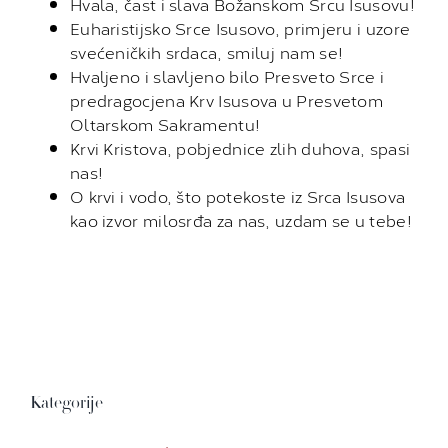
Hvala, čast i slava Božanskom Srcu Isusovu!
Euharistijsko Srce Isusovo, primjeru i uzore
svećeničkih srdaca, smiluj nam se!
Hvaljeno i slavljeno bilo Presveto Srce i
predragocjena Krv Isusova u Presvetom
Oltarskom Sakramentu!
Krvi Kristova, pobjednice zlih duhova, spasi
nas!
O krvi i vodo, što potekoste iz Srca Isusova
kao izvor milosrđa za nas, uzdam se u tebe!
Kategorije