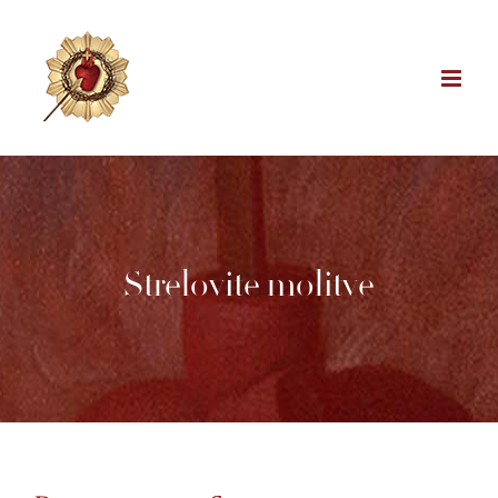
Skip
to
content
Strelovite molitve