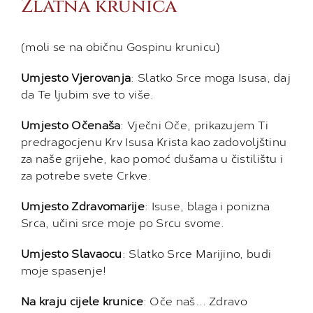
Zlatna krunica
(moli se na običnu Gospinu krunicu)
Umjesto Vjerovanja
: Slatko Srce moga Isusa, daj
da Te ljubim sve to više.
Umjesto Očenaša
: Vječni Oče, prikazujem Ti
predragocjenu Krv Isusa Krista kao zadovoljštinu
za naše grijehe, kao pomoć dušama u čistilištu i
za potrebe svete Crkve.
Umjesto Zdravomarije
: Isuse, blaga i ponizna
Srca, učini srce moje po Srcu svome.
Umjesto Slavaocu
: Slatko Srce Marijino, budi
moje spasenje!
Na kraju cijele krunice
: Oče naš… Zdravo