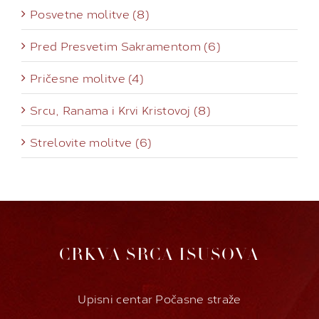
Posvetne molitve (8)
Pred Presvetim Sakramentom (6)
Pričesne molitve (4)
Srcu, Ranama i Krvi Kristovoj (8)
Strelovite molitve (6)
CRKVA SRCA ISUSOVA
Upisni centar Počasne straže