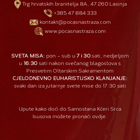
Trg hrvatskih branitelja 8A, 47 260 Lasinja
+385 47 884 333
kontakt@pocasnastraza.com
www.pocasnastraza.com
SVETA MISA:
pon – sub u
7 i 30
sati, nedjeljom
u
16:30
sati nakon svečanog blagoslova s
Presvetim Oltarskim Sakramentom
CJELODNEVNO EUHARISTIJSKO KLANJANJE:
svaki dan iza jutarnje svete mise do 17:30 sati
Upute kako doći do Samostana Kćeri Srca
Isusova možete pronaći
ovdje
.